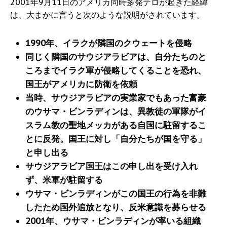
2001年9月11日のアメリカ同時多発テロが起きた経緯
は、大まかに言うと次のような説明がされています。
1990年、イラクが隣国のクウェートを侵略
同じく隣国のサウジアラビアは、自分たちのと
ころまでイラク軍が侵略してくることを恐れ、
国王がアメリカに防衛を依頼
当時、サウジアラビアの実業家でもあった富豪
のウサマ・ビンラディンは、異教徒の軍隊がイ
スラム教の聖地メッカがある自国に駐留するこ
とに反発。国王に対し「自分たちが国を守る」
と申し出る
サウジアラビア国王はこの申し出を受け入れ
ず、米軍が駐留する
ウサマ・ビンラディンがこの国王の行為を非難
したため国外追放となり、反米意識を募らせる
2001年、ウサマ・ビンラディンが率いる組織