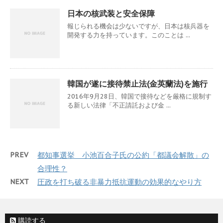
日本の核武装と安全保障
報じられる機会は少ないですが、日本は核兵器を
開発する力を持っています。このことは ...
韓国が遂に接待禁止法(金英蘭法)を施行
2016年9月28日、韓国で接待などを厳格に規制す
る新しい法律「不正請託および金 ...
PREV
都知事選挙 小池百合子氏の公約「都議会解散」の
合理性？
NEXT
圧政を打ち破る非暴力抵抗運動の効果的なやり方
購読する